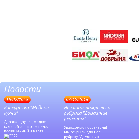
Новости
19/02/2018
07/12/2015
Конкурс от "Модной
На сайте открылась
кухни"
рубрика "Домашние
рецепты"
Дорогие друзья, Модная
кухня объявляет конкурс,
Уважаемые посетители!
посвящённый 8 марта
Мы открыли для Вас
рубрику "Домашние