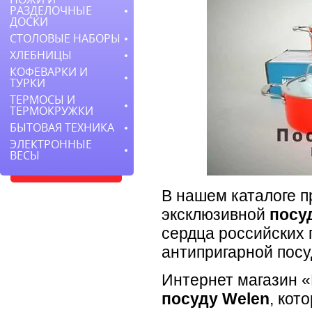
РАЗДЕЛОЧНЫЕ
ДОСКИ
СТОЛОВЫЕ НАБОРЫ
ХЛЕБНИЦЫ
КОФЕВАРКИ И
ТУРКИ
ТЕРМОСЫ И
ТЕРМОКРУЖКИ
БЫТОВАЯ ТЕХНИКА
ЭЛЕКТРОННЫЕ
ВЕСЫ
В нашем каталоге 
эксклюзивной
посу
сердца российских 
антипригарной посу
Интернет магазин 
посуду Welen
, кот