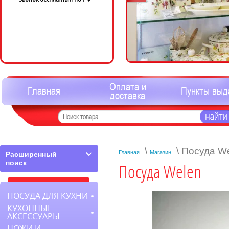
Оплата и
Главная
Пункты выд
доставка
\
\ Посуда W
Главная
Магазин
Расширенный
поиск
Посуда Welen
ПОСУДА ДЛЯ КУХНИ
КУХОННЫЕ
АКСЕССУАРЫ
НОЖИ И