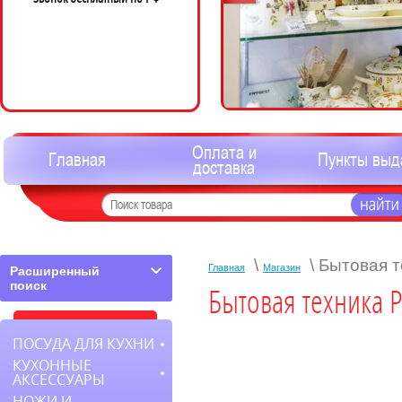
Оплата и
Главная
Пункты выд
доставка
\
\ Бытовая т
Главная
Магазин
Расширенный
поиск
Бытовая техника P
ПОСУДА ДЛЯ КУХНИ
КУХОННЫЕ
АКСЕССУАРЫ
НОЖИ И