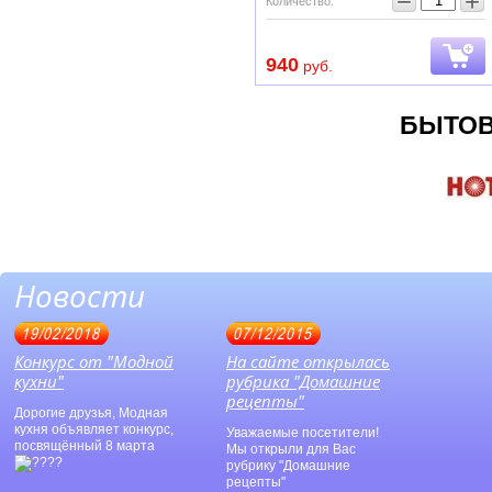
−
+
Количество:
940
руб.
БЫТОВ
Новости
19/02/2018
07/12/2015
Конкурс от "Модной
На сайте открылась
кухни"
рубрика "Домашние
рецепты"
Дорогие друзья, Модная
кухня объявляет конкурс,
Уважаемые посетители!
посвящённый 8 марта
Мы открыли для Вас
рубрику "Домашние
рецепты"